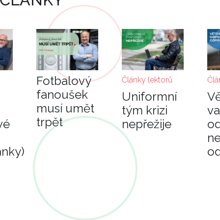
Fotbalový
Články lektorů
Člá
fanoušek
Uniformní
Vě
musí umět
tým krizi
v
trpět
vé
nepřežije
o
ne
ánky)
o