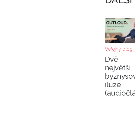
Veřejný blog
Dvě
největší
byznyso
iluze
(audiočl