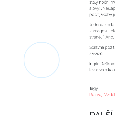
staly noční mů
slovy: „Nešla
pocit jakoby 
Jednou zcela 
zareagoval dle
straně…!“ Ano,
Správná pozit
zákazů.
Ingrid Raškov
lektorka a kou
Tagy
Rozvoj
Vzděl
DALŠÍ