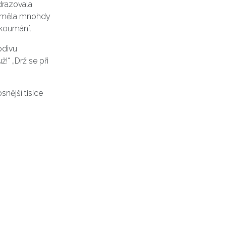
drazovala
na měla mnohdy
zkoumání.
odivu
ž!“ „Drž se při
nější tisíce