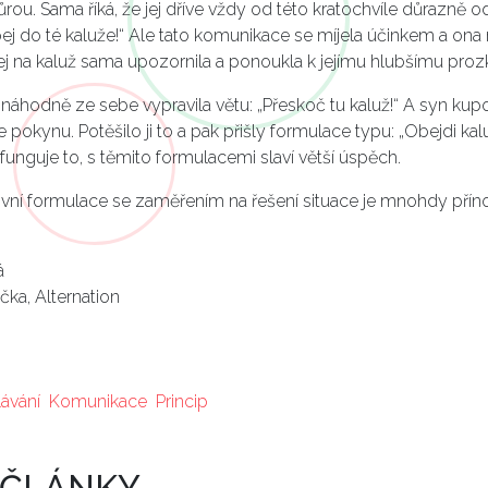
rou. Sama říká, že jej dříve vždy od této kratochvíle důrazně o
pej do té kaluže!“ Ale tato komunikace se míjela účinkem a o
jej na kaluž sama upozornila a ponoukla k jejímu hlubšímu pro
náhodně ze sebe vypravila větu: „Přeskoč tu kaluž!“ A syn kup
 pokynu. Potěšilo ji to a pak přišly formulace typu: „Obejdi kalu
 funguje to, s těmito formulacemi slaví větší úspěch.
ivní formulace se zaměřením na řešení situace je mnohdy přínos
á
čka, Alternation
ávání
Komunikace
Princip
 ČLÁNKY