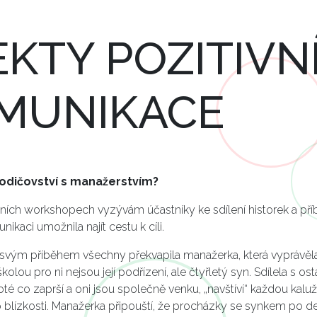
EKTY POZITIVN
MUNIKACE
rodičovství s manažerstvím?
ních workshopech vyzývám účastníky ke sdílení historek a pří
kaci umožnila najít cestu k cíli.
vým příběhem všechny překvapila manažerka, která vyprávěla,
olou pro ni nejsou její podřízení, ale čtyřletý syn. Sdílela s ost
poté co zaprší a oni jsou společně venku, „navštíví“ každou kaluž
o blízkosti. Manažerka připouští, že procházky se synkem po deš