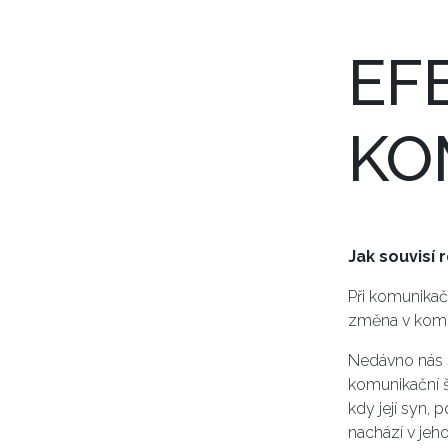
EF
KO
Jak souvisí 
Při komunikač
změna v komuni
Nedávno nás s
komunikační šk
kdy její syn, 
nachází v jeh