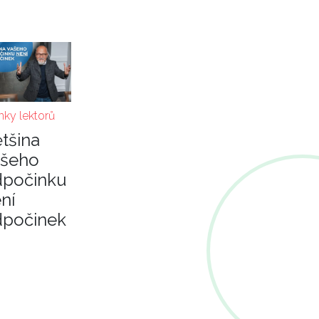
nky lektorů
tšina
ašeho
dpočinku
ní
dpočinek