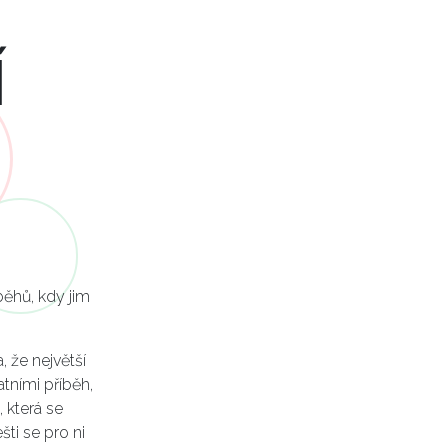
Í
běhů, kdy jim
 že největší
atními příběh,
, která se
ti se pro ni